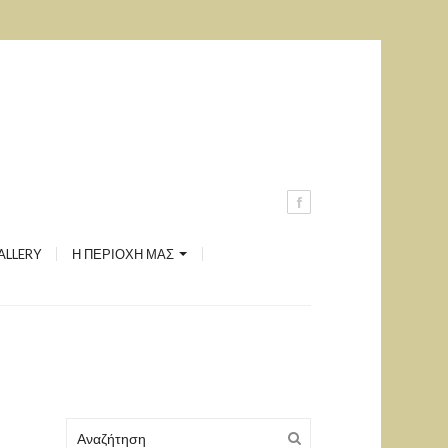
Ανδρέας Μιαούλης
Ξηρόπολη
Καστέλι
Μονή Αγίου Γεωργίου
Δύο Πύργοι
ALLERY
Η ΠΕΡΙΟΧΗ ΜΑΣ
Λήλας Ποταμός