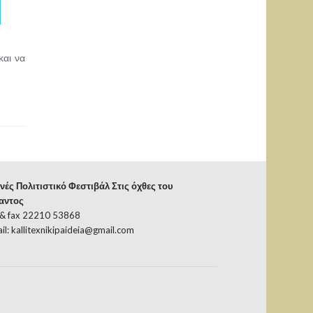
και να
νές Πολιτιστικό Φεστιβάλ Στις όχθες του
αντος
 & fax 22210 53868
il:
kallitexnikipaideia@gmail.com