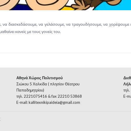
, να διασκεδάσουμε, να γελάσουμε, να τραγουδήσουμε, να χορέψουμε 
θαίνει κανείς με τους γονείς του.
Αθηνά Χώρος Πολιτισμού
Διεθ
Σιώκου 5 Χαλκίδα ( πλησίον Θέατρου
Λήλ
Παπαδημητρίου)
τηλ.
τηλ. 2221075416 & fax 22210 53868
E-ma
E-mail:
kallitexnikipaideia@gmail.com
Σ