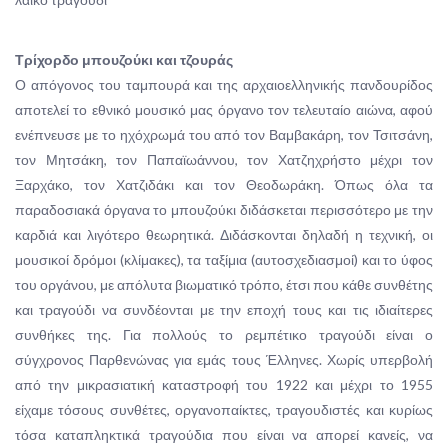
Τρίχορδο μπουζούκι και τζουράς
Ο απόγονος του ταμπουρά και της αρχαιοελληνικής πανδουρίδος
αποτελεί το εθνικό μουσικό μας όργανο τον τελευταίο αιώνα, αφού
ενέπνευσε με το ηχόχρωμά του από τον Βαμβακάρη, τον Τσιτσάνη,
τον Μητσάκη, τον Παπαϊωάννου, τον Χατζηχρήστο μέχρι τον
Ξαρχάκο, τον Χατζιδάκι και τον Θεοδωράκη. Όπως όλα τα
παραδοσιακά όργανα το μπουζούκι διδάσκεται περισσότερο με την
καρδιά και λιγότερο θεωρητικά. Διδάσκονται δηλαδή η τεχνική, οι
μουσικοί δρόμοι (κλίμακες), τα ταξίμια (αυτοσχεδιασμοί) και το ύφος
του οργάνου, με απόλυτα βιωματικό τρόπο, έτσι που κάθε συνθέτης
και τραγούδι να συνδέονται με την εποχή τους και τις ιδιαίτερες
συνθήκες της. Για πολλούς το ρεμπέτικο τραγούδι είναι ο
σύγχρονος Παρθενώνας για εμάς τους Έλληνες. Χωρίς υπερβολή
από την μικρασιατική καταστροφή του 1922 και μέχρι το 1955
είχαμε τόσους συνθέτες, οργανοπαίκτες, τραγουδιστές και κυρίως
τόσα καταπληκτικά τραγούδια που είναι να απορεί κανείς, να