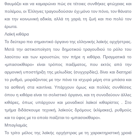
θαυμάζει και να καμαρώνει πώς σε τέτοιες συνθήκες φτώχειας και
πολέμου, οι Έλληνες τραγουδούσαν όχι μόνο τον πόνο, τον θάνατο
και την κοινωνική αδικία, αλλά τη χαρά, τη ζωή και πιο πολύ τον
έρωτα.
Λαϊκή κιθάρα
Το δεύτερο πιο σημαντικό όργανο της ελληνικής λαϊκής ορχήστρας.
Μετά την αστικοποίηση του δημοτικού τραγουδιού το ρόλο του
λαούτου και των κρουστών, τον πήρε η κιθάρα. Πραγματικά το
«μπασοκίθαρο» είναι τρόπος παιξίματος, που εκτός από την
αρμονική υποστήριξη της μελωδίας (συγχορδίες), δίνει και διατηρεί
το ρυθμό, μοιράζοντας με την πένα τα ισχυρά μέρη στα μπάσα και
τα ασθενή στα καντίνια. Υπάρχουν όμως και πολλές συνθέσεις
όπου η κιθάρα είναι το σολιστικό όργανο, και τη συνοδεύουν άλλες
κιθάρες, όπως υπάρχουν και μοναδικοί λαϊκοί κιθαρίστες . Στο
τμήμα διδάσκουμε τεχνική, λαϊκούς δρόμους (κλίμακες), ρυθμούς
και το ύφος με το οποίο παίζεται το «μπασοκίθαρο».
Μπαγλαμάς
Το τρίτο μέλος της λαϊκής ορχήστρας με τη χαρακτηριστική χροιά