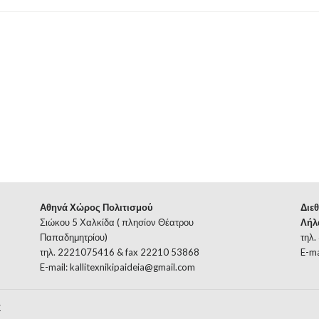
Αθηνά Χώρος Πολιτισμού
Διεθ
Σιώκου 5 Χαλκίδα ( πλησίον Θέατρου
Λήλ
Παπαδημητρίου)
τηλ.
τηλ. 2221075416 & fax 22210 53868
E-ma
E-mail:
kallitexnikipaideia@gmail.com
Σ