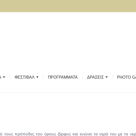
ΣΙΑΚΗΣ ΚΑΙ ΛΑΪΚΗΣ ΜΟΥΣΙΚΗΣ
ΙΚΗ
ΟΥ
ΚΟΥ ΛΟΓΟΥ ΚΑΙ ΦΙΛΟΣΟΦΙΑΣ
2020
2019
ΙΚΩΝ
ΤΟ ΦΕΣΤΙΒΑΛ
2018
Α
ΦΕΣΤΙΒΑΛ
ΠΡΟΓΡΑΜΜΑΤΑ
ΔΡΑΣΕΙΣ
PHOTO G
ΡΓΙΚΗ ΑΠΑΣΧΟΛΗΣΗ ΓΙΑ ΠΡΟΝΗΠΙΑ
ΦΕΣΤΙΒΑΛ GALLERY
2017
ό τους πρόποδες του όρους Δίρφυς και ενώνει τα νερά του με τα νε