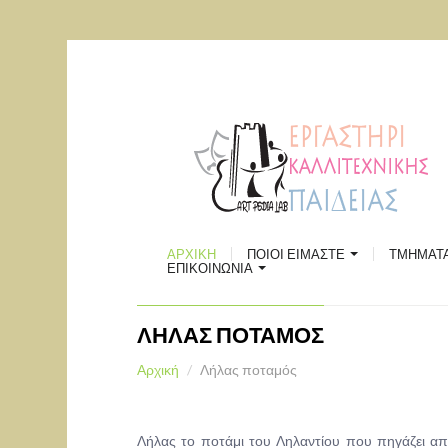
ΠΑΡΑΔΟ
ΡΟΜΠΟΤ
ΘΕΑΤΡ
ΕΛΛΗΝΙ
ΧΟΡΟΥ
ΣΚΑΚΙ
ΠΟΙΟΙ ΕΙΜΑΣΤΕ
ΕΙΚΑΣΤ
Επικοινωνία
ΑΡΧΙΚΗ
ΠΟΙΟΙ ΕΙΜΑΣΤΕ
ΤΜΗΜΑΤ
ΧΩΡΟΣ ΠΟΛΙΤΙΣΜΟΥ "ΑΘΗΝΑ"
ΔΗΜΙΟΥ
ΕΠΙΚΟΙΝΩΝΙΑ
Χάρτης
ΛΗΛΑΣ ΠΟΤΑΜΟΣ
Αρχική
Λήλας ποταμός
Λήλας το ποτάμι του Ληλαντίου που πηγάζει απ