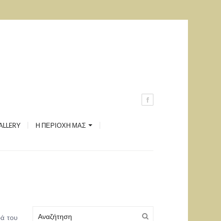
Ανδρέας Μιαούλης
Ξηρόπολη
Καστέλι
Μονή Αγίου Γεωργίου
Δύο Πύργοι
ALLERY
Η ΠΕΡΙΟΧΗ ΜΑΣ
Λήλας Ποταμός
ρά του