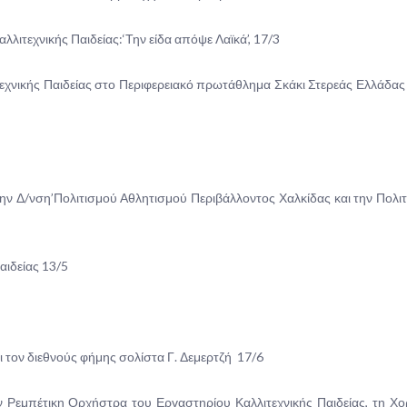
λιτεχνικής Παιδείας:‘Την είδα απόψε Λαϊκά’, 17/3
χνικής Παιδείας στο Περιφερειακό πρωτάθλημα Σκάκι Στερεάς Ελλάδας
ν Δ/νση’Πολιτισμού Αθλητισμού Περιβάλλοντος Χαλκίδας και την Πολιτ
ιδείας 13/5
 τον διεθνούς φήμης σολίστα Γ. Δεμερτζή 17/6
 Ρεμπέτικη Ορχήστρα του Εργαστηρίου Καλλιτεχνικής Παιδείας, τη Χ