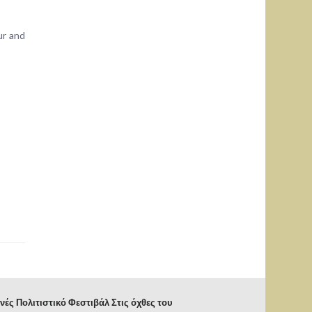
ur and
νές Πολιτιστικό Φεστιβάλ Στις όχθες του