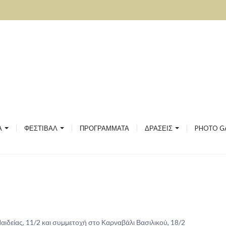
ΣΙΑΚΗΣ ΚΑΙ ΛΑΪΚΗΣ ΜΟΥΣΙΚΗΣ
ΙΚΗ
ΟΥ
ΚΟΥ ΛΟΓΟΥ ΚΑΙ ΦΙΛΟΣΟΦΙΑΣ
2020
2019
ΙΚΩΝ
ΤΟ ΦΕΣΤΙΒΑΛ
2018
Α
ΦΕΣΤΙΒΑΛ
ΠΡΟΓΡΑΜΜΑΤΑ
ΔΡΑΣΕΙΣ
PHOTO G
ΡΓΙΚΗ ΑΠΑΣΧΟΛΗΣΗ ΓΙΑ ΠΡΟΝΗΠΙΑ
ΦΕΣΤΙΒΑΛ GALLERY
2017
ιδείας, 11/2 και συμμετοχή στο Καρναβάλι Βασιλικού, 18/2