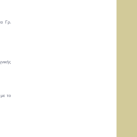
α Γρ.
χνικής
 με το