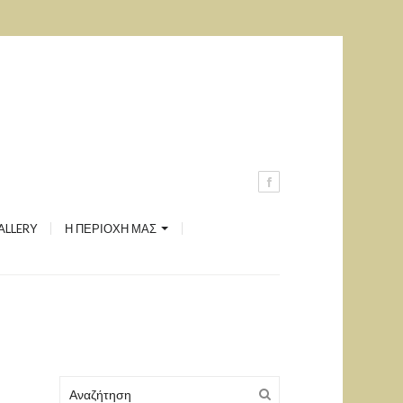
Ανδρέας Μιαούλης
Ξηρόπολη
Καστέλι
Μονή Αγίου Γεωργίου
Δύο Πύργοι
ALLERY
Η ΠΕΡΙΟΧΗ ΜΑΣ
Λήλας Ποταμός