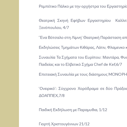
Ρεμπέτικο Πάλκο με την ορχήστρα του Εργαστηρίου
Θεατρική Σκηνή Εφήβων Εργαστηρίου Καλλιτεχ
Ξενόπουλου, 4/7
‘Ένα Βότσαλο στη Λίμνη’ Θεατρική Παράσταση από
Εκδηλώσεις Τμημάτων Κιθάρας, Λάτιν, Φλαμενκο 
Συναυλία Τα Σχήματα του Ευρίπου: Μαντάρα, Φυστ
Παιδείας και το Ελβετικό Σχήμα Chef de Kef,6/7
Επετειακή Συναυλία με τους διάσημους MONOPH
‘Ονειρικό’: Σύγχρονο Χορόδραμα σε δύο Πράξει
ΔΟΑΠΠΕΧ,7/8
Παιδική Εκδήλωση με Παραμυθια, 1/12
Γιορτή Χριστουγέννων 21/12