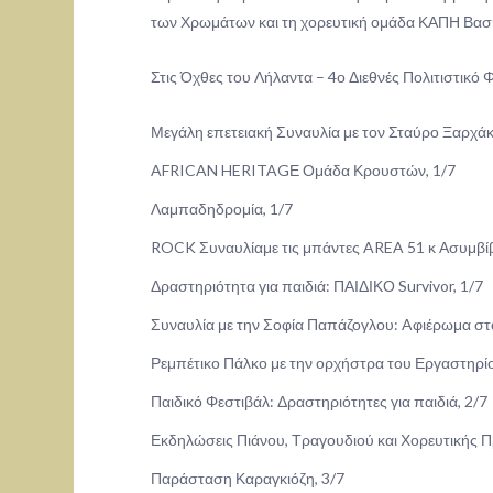
των Χρωμάτων και τη χορευτική ομάδα ΚΑΠΗ Βασι
Στις Όχθες του Λήλαντα – 4ο Δι
Μεγάλη επετειακή Συναυλία με τον Σταύρο Ξαρχά
AFRICAN HERITAGΕ Ομάδα Κρουστών, 1/7
Λαμπαδηδρομία, 1/7
ROCK Συναυλίαμε τις μπάντες AREA 51 κ Ασυμβί
Δραστηριότητα για παιδιά: ΠΑΙΔΙΚΟ Survivor, 1/7
Συναυλία με την Σοφία Παπάζογλου: Aφιέρωμα στ
Ρεμπέτικο Πάλκο με την ορχήστρα του Εργαστηρίου
Παιδικό Φεστιβάλ: Δραστηριότητες για παιδιά, 2/7
Εκδηλώσεις Πιάνου, Τραγουδιού και Χορευτικής Π
Παράσταση Καραγκιόζη, 3/7