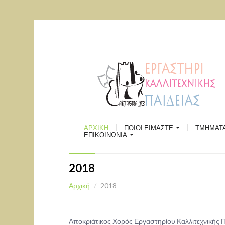
ΠΑΡΑΔΟ
ΡΟΜΠΟΤ
ΘΕΑΤΡ
ΕΛΛΗΝΙ
ΧΟΡΟΥ
ΣΚΑΚΙ
ΠΟΙΟΙ ΕΙΜΑΣΤΕ
ΕΙΚΑΣΤ
Επικοινωνία
ΑΡΧΙΚΗ
ΠΟΙΟΙ ΕΙΜΑΣΤΕ
ΤΜΗΜΑΤ
ΧΩΡΟΣ ΠΟΛΙΤΙΣΜΟΥ "ΑΘΗΝΑ"
ΔΗΜΙΟΥ
ΕΠΙΚΟΙΝΩΝΙΑ
Χάρτης
2018
Αρχική
2018
Αποκριάτικος Χορός Εργαστηρίου Καλλιτεχνικής Πα