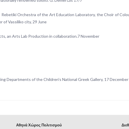
rnationally renowned soloist G. Demertzis 17/7
Rebetiki Orchestra of the Art Education Laboratory, the Choir of Colo
 of Vassiliko city, 29 June
ts, an Arts Lab Production in collaboration.7 November
nting Departments of the Children's National Greek Gallery, 17 December
Αθηνά Χώρος Πολιτισμού
Διεθ