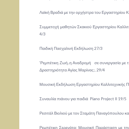
Λαϊκή Βραδιά με την ορχήστρα του Εργαστηρίου Καλ
Συμμετοχή μαθητών Σκακιού Εργαστηρίου Καλλιτε
4/3
Παιδική Πασχαλινή Εκδήλωση 27/3
‘Ρεμπέτικη Ζωή..η Αναδρομή σε συνεργασία με τη
Δραστηριότητα Αγίας Μαρίνας:, 29/4
Μουσική Εκδήλωση Εργαστηρίου Καλλιτεχνικής Πα
Συναυλία πιάνου για παιδιά Piano Project ΙΙ 19/5
Ρεσιτάλ Βιολιού με τον Σταμάτη Παναγόπουλου και
Ρεμπέτικη Σερενάτα: Μουσική Παράσταση με την