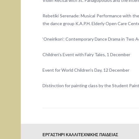
Violin Recital with St. Panagopoulos and the inte
Rebetiki Serenade: Musical Performance with the 
the dance group K.A.P.Η. Elderly Open Care Center
‘Oneirikon’: Contemporary Dance Drama in Two Ac
Children's Event with Fairy Tales, 1 December
Event for World Children's Day, 12 December
Distinction for painting class by the Student Pai
ΕΡΓΑΣΤΗΡΙ ΚΑΛΛΙΤΕΧΝΙΚΗΣ ΠΑΙΔΕΙΑΣ